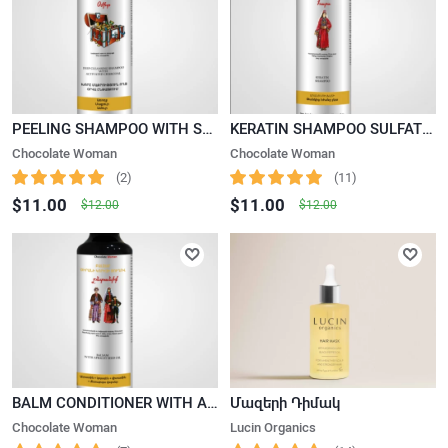
PEELING SHAMPOO WITH SALICYLIC ACID AND CHARCOAL "OZHIT"
KERATIN SHAMPOO SULFATE-FREE “BRIDE”
Chocolate Woman
Chocolate Woman
(2)
(11)
$11.00
$11.00
$12.00
$12.00
BALM CONDITIONER WITH APRICOT KERNEL OIL “FAMILY”
Մազերի Դիմակ
Chocolate Woman
Lucin Organics