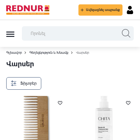
Ավելացնել ապրանք
Գլխավոր
Գեղեցկություն և Խնամք
Վարսեր
Վարսեր
Ֆիլտրեր