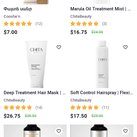
Փայտե սանր
Marula Oil Treatment Mist | Reviving
Cooshe’n
ChitaBeauty
(12)
(3)
$7.00
$16.75
$24.00
Deep Treatment Hair Mask | Strengthening
Soft Control Hairspray | Flexible Hold
ChitaBeauty
ChitaBeauty
(14)
(11)
$26.75
$17.50
$38.50
$25.00